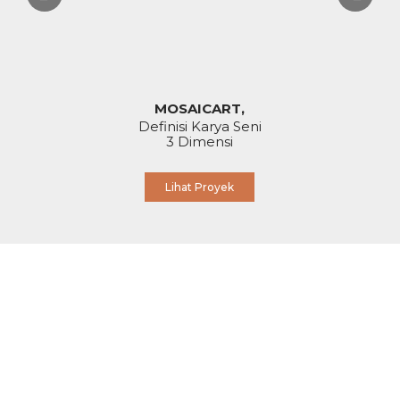
MOSAICART,
Definisi Karya Seni
3 Dimensi
Lihat Proyek
Kelilingi Dirimu dan Bersatu
Dengan Keindahan