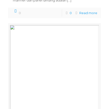
marmer dan panel dinding adalah
[…]
0
0
Read more