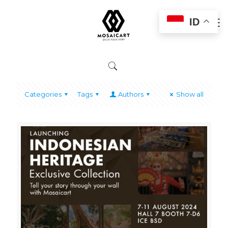
ID
Categories
Tags
Authors
Show all