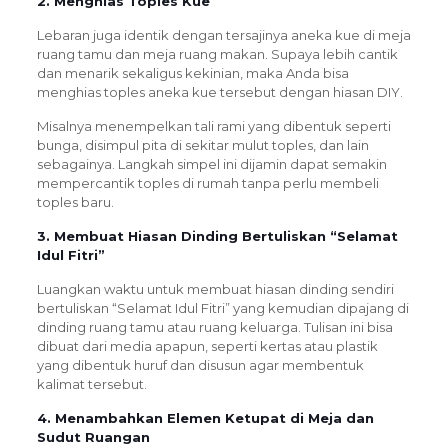
2. Menghias Toples Kue
Lebaran juga identik dengan tersajinya aneka kue di meja
ruang tamu dan meja ruang makan. Supaya lebih cantik
dan menarik sekaligus kekinian, maka Anda bisa
menghias toples aneka kue tersebut dengan hiasan DIY.
Misalnya menempelkan tali rami yang dibentuk seperti
bunga, disimpul pita di sekitar mulut toples, dan lain
sebagainya. Langkah simpel ini dijamin dapat semakin
mempercantik toples di rumah tanpa perlu membeli
toples baru.
3. Membuat Hiasan Dinding Bertuliskan “Selamat
Idul Fitri”
Luangkan waktu untuk membuat hiasan dinding sendiri
bertuliskan “Selamat Idul Fitri” yang kemudian dipajang di
dinding ruang tamu atau ruang keluarga. Tulisan ini bisa
dibuat dari media apapun, seperti kertas atau plastik
yang dibentuk huruf dan disusun agar membentuk
kalimat tersebut.
4. Menambahkan Elemen Ketupat di Meja dan
Sudut Ruangan