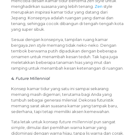
mencoba desain kamar tidur bertema
zen style
untuk
menghadirkan suasana yang lebih tenang.
Zen
style
merupakan inspirasi kamar tidur yang datang dari
Jepang. Konsepnya adalah ruangan yang damai dan
tenang, sehingga cocok dibangun di tengah-tengah kota
yang super sibuk.
Sesuai dengan konsepnya, tampilan ruang kamar
bergaya
zen style
memang tidak neko-neko. Dengan
tembok berwarna putih dipadukan dengan beberapa
ornamen untuk menambah kesan teduh. Tak lupa juga
meletakkan beberapa tanaman hias yang imut dan
ramping untuk menambah kesan ketenangan di ruangan.
4
. Future Millennial
Konsep kamar tidur yang satu ini sampai sekarang
memang masih digemari, terutama bagi Anda yang
tumbuh sebagai generasi milenial. Dekorasi futuristik
memang sarat akan suasana kamar yang tampak baru,
sederhana, tapi tetap memiliki aksen kemewahan.
Tata letak untuk konsep
future millennial
pun sangat
simple
, dimulai dari pemilihan warna kamar yang
didominasi dengan warna hijau, tanpa lis warna dan corak.