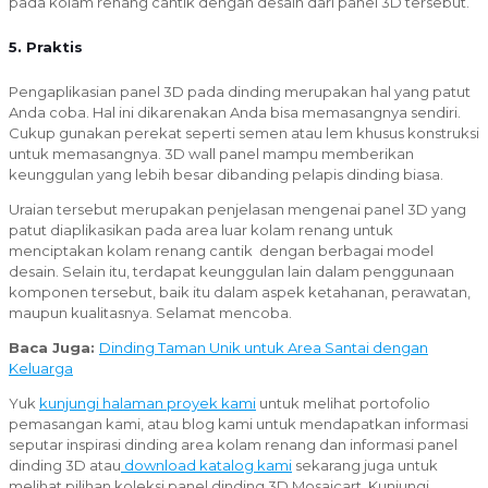
pada kolam renang cantik dengan desain dari panel 3D tersebut.
5. Praktis
Pengaplikasian panel 3D pada dinding merupakan hal yang patut
Anda coba. Hal ini dikarenakan Anda bisa memasangnya sendiri.
Cukup gunakan perekat seperti semen atau lem khusus konstruksi
untuk memasangnya. 3D wall panel mampu memberikan
keunggulan yang lebih besar dibanding pelapis dinding biasa.
Uraian tersebut merupakan penjelasan mengenai panel 3D yang
patut diaplikasikan pada area luar kolam renang untuk
menciptakan kolam renang cantik dengan berbagai model
desain. Selain itu, terdapat keunggulan lain dalam penggunaan
komponen tersebut, baik itu dalam aspek ketahanan, perawatan,
maupun kualitasnya. Selamat mencoba.
Baca Juga:
Dinding Taman Unik untuk Area Santai dengan
Keluarga
Yuk
kunjungi halaman proyek kami
untuk melihat portofolio
pemasangan kami, atau blog kami untuk mendapatkan informasi
seputar inspirasi dinding area kolam renang dan informasi panel
dinding 3D atau
download katalog kami
sekarang juga untuk
melihat pilihan koleksi panel dinding 3D Mosaicart. Kunjungi