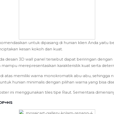
ekomendasikan untuk dipasang di hunian klien Anda yaitu b
menciptakan kesan kokoh dan kuat.
pada desain 3D wall panel tersebut dapat beriringan deng
a mampu merepresentasikan karakteristik kuat serta determi
 di atas memiliki warna monokromatik abu-abu, sehingga nu
 untuk hunian minimalis dengan pilihan warna yang bisa dise
 roster ini menggunakan tiles tipe Raut. Sementara dimensin
 DP+HS