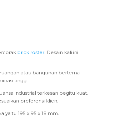
ercorak
brick roster
. Desain kali ini
an ruangan atau bangunan bertema
nasi tinggi.
ansa industrial terkesan begitu kuat.
suaikan preferensi klien.
ya yaitu 195 x 95 x 18 mm.