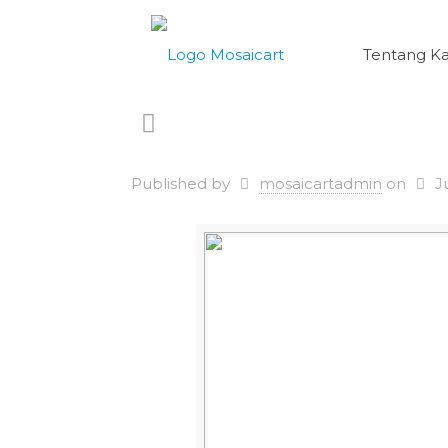
Tentang K
Published by
mosaicartadmin
on
J