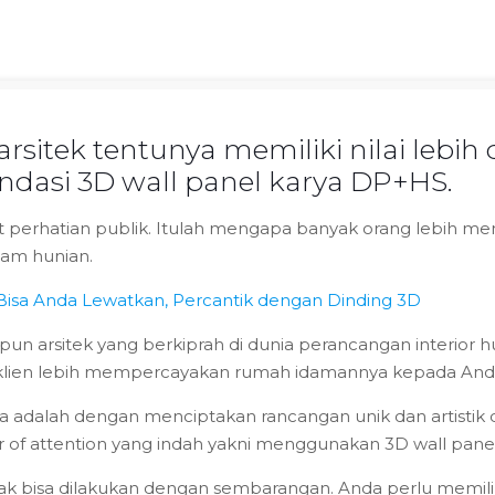
sitek tentunya memiliki nilai lebih d
endasi 3D wall panel karya DP+HS.
t perhatian publik. Itulah mengapa banyak orang lebih me
lam hunian.
 Bisa Anda Lewatkan, Percantik dengan Dinding 3D
n arsitek yang berkiprah di dunia perancangan interior hu
ya klien lebih mempercayakan rumah idamannya kepada And
 adalah dengan menciptakan rancangan unik dan artistik d
r of attention yang indah yakni menggunakan 3D wall panel
idak bisa dilakukan dengan sembarangan. Anda perlu memili