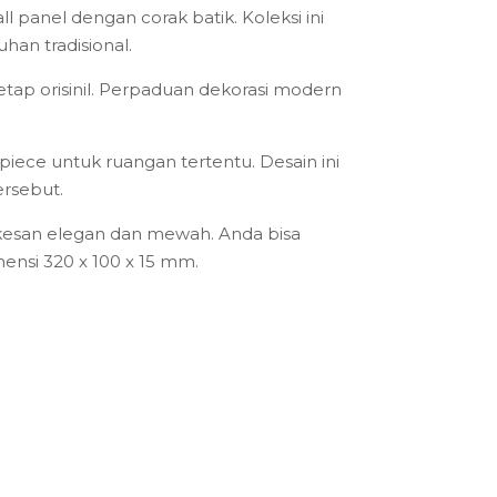
 panel dengan corak batik. Koleksi ini
an tradisional.
tap orisinil. Perpaduan dekorasi modern
iece untuk ruangan tertentu. Desain ini
ersebut.
esan elegan dan mewah. Anda bisa
ensi 320 x 100 x 15 mm.