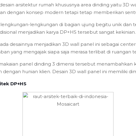
sain arsitektur rumah khususnya area dinding yaitu 3D wall
nian dengan konsep modern tetapi tetap memberikan sentuh
engkungan-lengkungan di bagian ujung begitu unik dan te
disional menjadikan karya DP+HS tersebut sangat kekinian.
a desainnya menjadikan 3D wall panel ini sebagai centerp
n yang mengajak siapa saja merasa terlibat di ruangan t
akaian panel dinding 3 dimensi tersebut menambahkan k
engan hunian klien. Desain 3D wall panel ini memiliki dim
sitek DP+HS