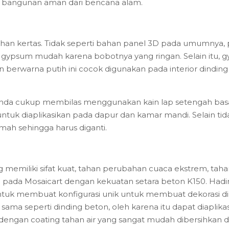
k bangunan aman dari bencana alam.
an kertas. Tidak seperti bahan panel 3D pada umumnya, 
alasi gypsum mudah karena bobotnya yang ringan. Selain i
berwarna putih ini cocok digunakan pada interior dinding 
 Anda cukup membilas menggunakan kain lap setengah b
 untuk diaplikasikan pada dapur dan kamar mandi. Selain tida
ah sehingga harus diganti.
 memiliki sifat kuat, tahan perubahan cuaca ekstrem, tah
n pada Mosaicart dengan kekuatan setara beton K150. Hadi
tuk membuat konfigurasi unik untuk membuat dekorasi di
g sama seperti dinding beton, oleh karena itu dapat diapli
si dengan coating tahan air yang sangat mudah dibersihkan