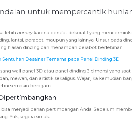
andalan untuk mempercantik hunian 
sa lebih
homey
karena bersifat dekoratif yang mencermink
g, lantai, perabot, maupun yang lainnya. Unsur pada dind
g hiasan dinding dan menambah perabot berlebihan.
kan Sentuhan Desainer Ternama pada Panel Dinding 3D
asang
wall panel
3D atau panel dinding 3 dimensi yang saat
ndah, mewah, dan artistik sekaligus. Wajar jika kemudian 
el ini semakin beragam.
 Dipertimbangkan
 bisa menjadi bahan pertimbangan Anda. Sebelum membeli,
ng. Yuk, segera simak.