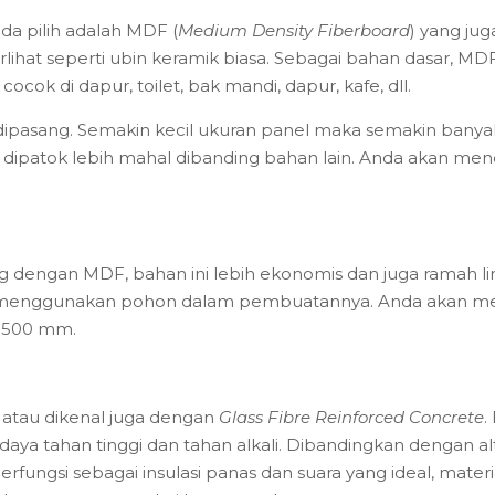
a pilih adalah MDF (
Medium Density Fiberboard
) yang ju
rlihat seperti ubin keramik biasa. Sebagai bahan dasar, MD
cocok di dapur, toilet, bak mandi, dapur, kafe, dll.
ipasang. Semakin kecil ukuran panel maka semakin banyak
ng dipatok lebih mahal dibanding bahan lain. Anda akan 
ng dengan MDF, bahan ini lebih ekonomis dan juga ramah l
idak menggunakan pohon dalam pembuatannya. Anda akan 
 500 mm.
atau dikenal juga dengan
Glass Fibre Reinforced Concrete
.
ya tahan tinggi dan tahan alkali. Dibandingkan dengan alt
berfungsi sebagai insulasi panas dan suara yang ideal, mater