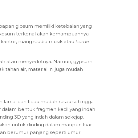
papan gipsum memiliki ketebalan yang
tu, gypsum terkenal akan kemampuannya
kantor, ruang studio musik atau
home
asah atau menyedotnya. Namun, gypsum
k tahan air, material ini juga mudah
an lama, dan tidak mudah rusak sehingga
r dalam bentuk fragmen kecil yang indah
nding 3D yang indah dalam sekejap.
kasikan untuk dinding dalam maupun luar
 dan berumur panjang seperti umur